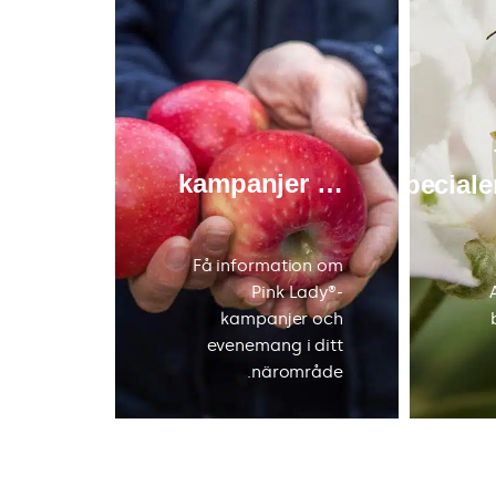
… tävlingar
… kampanjer
special
tningen
sor av
(natur,
osv.),
Få information om
ara är
Pink Lady®-
iga för
kampanjer och
y Life-
evenemang i ditt
mmar.
närområde.