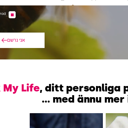
trad
אני נרשם
 My Life
, ditt personliga
med ännu mer in