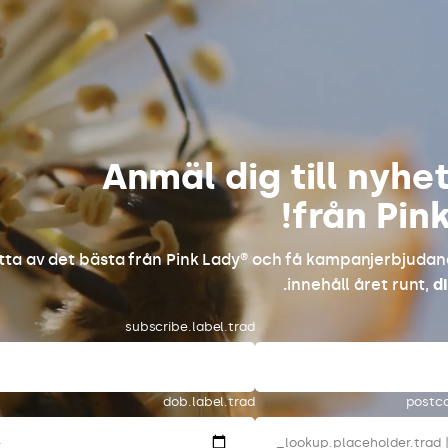
Anmäl dig till nyhe
från Pink
tta av det bästa från Pink Lady® och få kampanjerbjuda
innehåll året runt,
di
subscribe.label.trad
dob.label.trad
postco