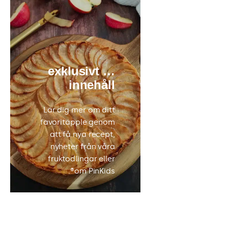
… exklusivt
innehåll
Delta i utlot
om mas
Lär dig mer om ditt
presenter 
favoritäpple genom
matlagning 
att få nya recept,
som b
nyheter från våra
tillgängl
fruktodlingar eller
Pink M
om PinKids®.
medle