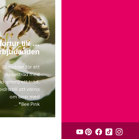
… förtur till
erbjudanden
Bli fadder för ett
äppelträd med
Adoptera ett träd,
bidra till att värna
om bina med
Bee Pink® …