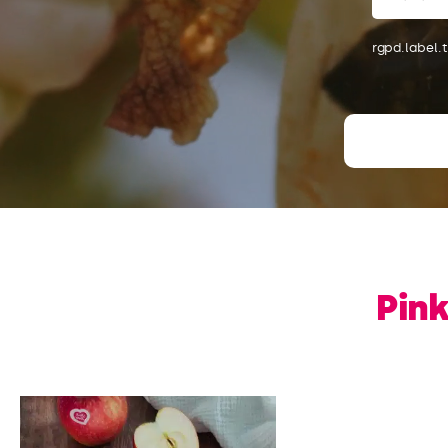
rgpd.label.
Pink