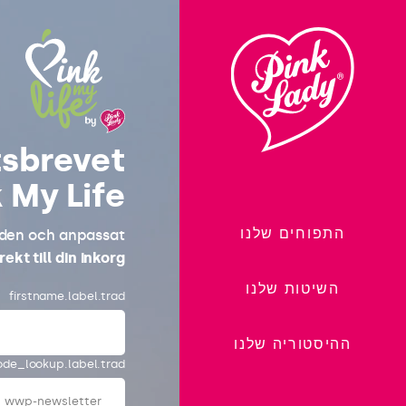
לדלג
לתוכן
tsbrevet
 My Life!
התפוחים שלנו
nden och anpassat
rekt till din inkorg.
השיטות שלנו
firstname.label.trad
ההיסטוריה שלנו
de_lookup.label.trad