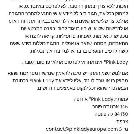
הזכות, ללא צורך במתן ההסבר, לא לפרסם באינטרנט, או
למחוק בכל עת, תגובות כולל מידע אישי הנוגע למחבר התגובה
או לכל צד שלישי או שאינו נראה לו תואם בבירור את רוח האתר
או לדרישות שלו או שיהיו בניגוד לחוק ובפרט התבטאויות
מכפישות, אלימות, גזעניות, פדופיליות, קריאה לרצח או
התאבדות, הסתה. שנאה או אפליה. התגות כוללות מידע שאינו
קשור לדפים הנוגעים בדבר או למחברו אינן נכללות.
Pink Lady® אינו אחראי לפרסום או לאי פרסום תגובה.
אם למשתשמ האתר יש סיבה להאמין שמישהו מפר זכות שהוא
מחזיק בו או גורם לו נזק, עליו ליידע את Pink Lady® בכתובת
הבאה כדי שהוא יוכל לנקוט באמצעים הדרושים:
עמותת Pink Lady® אירופה
145 אבנו דה פונור
84130 לה פונטה
צרפת
מייל:
contact@pinkladyeurope.com