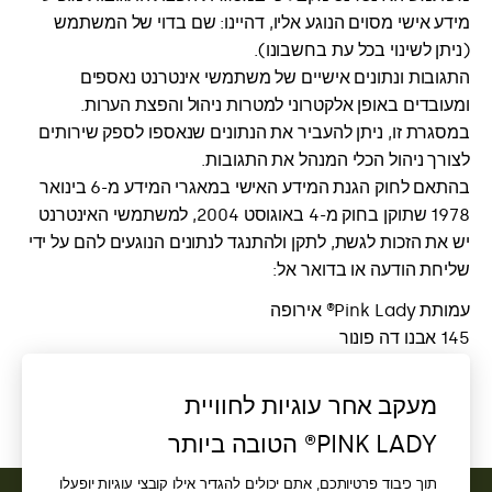
מידע אישי מסוים הנוגע אליו, דהיינו: שם בדוי של המשתמש
(ניתן לשינוי בכל עת בחשבונו).
התגובות ונתונים אישיים של משתמשי אינטרנט נאספים
ומעובדים באופן אלקטרוני למטרות ניהול והפצת הערות.
במסגרת זו, ניתן להעביר את הנתונים שנאספו לספק שירותים
לצורך ניהול הכלי המנהל את התגובות.
בהתאם לחוק הגנת המידע האישי במאגרי המידע מ-6 בינואר
1978 שתוקן בחוק מ-4 באוגוסט 2004, למשתמשי האינטרנט
יש את הזכות לגשת, לתקן ולהתנגד לנתונים הנוגעים להם על ידי
שליחת הודעה או בדואר אל:
עמותת Pink Lady® אירופה
145 אבנו דה פונור
84130 לה פונטה
צרפת
מעקב אחר עוגיות לחוויית
מייל:
contact@pinkladyeurope.com
PINK LADY® הטובה ביותר
תוך כיבוד פרטיותכם, אתם יכולים להגדיר אילו קובצי עוגיות יופעלו