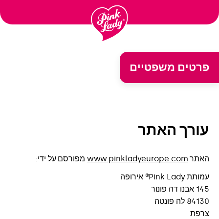
לדלג
לתוכן
פרטים משפטיים
עורך האתר
האתר
www.pinkladyeurope.com
מפורסם על ידי:
עמותת Pink Lady® אירופה
145 אבנו דה פונור
84130 לה פונטה
צרפת