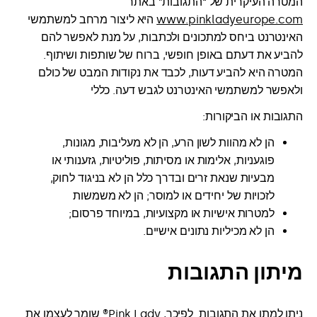
המטרה העיקרית של “התגובות” באתר
www.pinkladyeurope.com
היא ליצור מרחב למשתמשי
האינטרנט ביחס למתכונים ולכתבות, על מנת לאפשר להם
להביע את דעתם באופן חופשי, ברוח של שותפות ושיתוף.
המטרה היא להביע דעות, לכבד את נקודות המבט של כולם
ולאפשר למשתמשי האינטרנט לגבש דעה. כללי
התגובות או הביקורות:
הן לא מהוות לשון הרע, הן לא מעליבות, מגונות,
פוגעניות, אלימות או מסיתות, פוליטיות, גזענותי או
מבעיות שנאת זרים ובדרך כלל הן לא בניגוד לחוק,
לזכויות של יחידים או למוסר; הן לא משמשות
למטרות אישיות או מקצועיות, במיוחד פרסום;
הן לא מכיליות נתונים אישיים.
מיתון התגובות
ניתן למתן את התגובות. לפיכך, Pink Lady® שומר לעצמו את