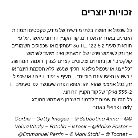
זכויות יוצרים
כל שכפול או הפצה בלתי מורשית של מידע, טקסטים ותמונות
הזמינים באתר זה אסורים. קוד הקניין הרוחני מאשר, על פי
הוראות סעיף L. 122-5.2 ו-3a “עותקים או שכפולים השמורים
אך ורק לשימוש פרטי של המעתיק ואינו מיועד לשימוש
קולקטיבי” וכן ניתוחים וציטוטים קצרים לצורך דוגמה והמחשה.
“כל ייצוג או שכפול מלא או חלקי שנעשו ללא הסכמת היוצר או
יורשיו או נציגיו אינם חוקיים” – סעיף L 122-4. ייצוג או שכפול
זה, בכל אמצעי שהוא, יהוו אפוא הפרה שעונשה לפי סעיפים L.
335-2 ואילך של קוד הקניין הרוחני.
כל הזכויות שמורות לתמונות שבהן משתמש המותג
Pink Lady® באתר.
©Corbis – Getty Images – © Subbotina Anna – ©
Valua Vitaly – Fotolia – Istock – @Blaise Pastor –
@Emmanuel Perrin – © Mark Stahl – © Toanet –