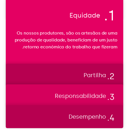
Equidade
E
Os nossos produtores, são os artesãos de uma
q
produção de qualidade, beneficiam de um justo
u
retorno económico do trabalho que fizeram.
i
d
a
d
Partilha
e
Responsabilidade
Desempenho