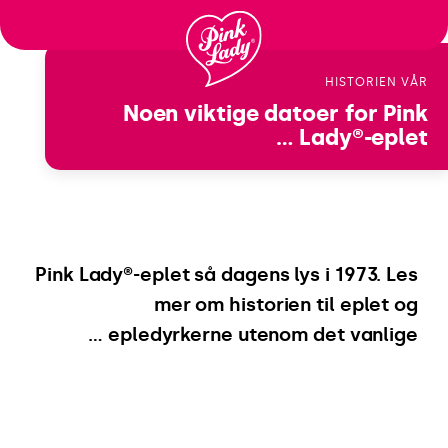
לדלג
לתוכן
HISTORIEN VÅR
Noen viktige datoer
for Pink
Lady®-eplet …
Pink Lady®-eplet så dagens lys i 1973. Les
mer om historien til eplet og
epledyrkerne utenom det vanlige …