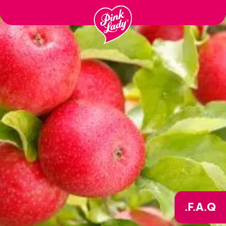
לדלג
לתוכן
F.A.Q.