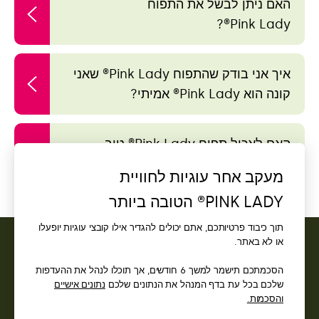
האם ניתן לבשל את התפוח
Pink Lady®?
איך אני בודק שהתפוח Pink Lady® שאני
קונה הוא Pink Lady® אמיתי?
האם לאכול תפוח Pink Lady® טוב
לבריאות שלי?
מעקב אחר עוגיות לחוויית
PINK LADY® הטובה ביותר
תוך כיבוד פרטיותכם, אתם יכולים להגדיר אילו קובצי עוגיות יופעלו
או לא באתר.
איש קשר
הסכמתכם תישמר למשך 6 חודשים, אך תוכלו לנהל את ההעדפות
שלכם בכל עת בדף המנהל את הנתונים שלכם
נתונים אישיים
גישה
והסכמות.