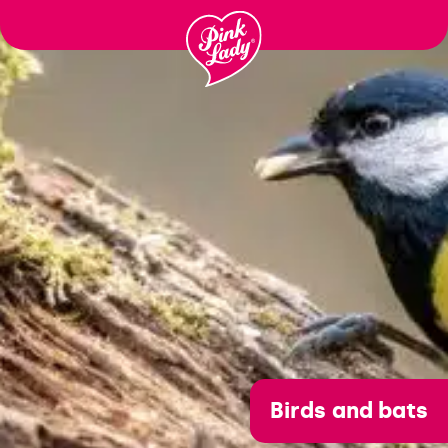
לדלג
לתוכן
Birds and bats