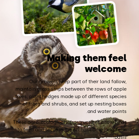
Making them feel
welcome
Our growers keep part of their land fallow,
maintain grass strips between the rows of apple
trees, plant hedges made up of different species
of trees and shrubs, and set up nesting boxes
and water points.
These agro-ecological infrastructures allow birds
to feed and settle in the orchard on a long-term
basis.