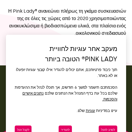
της σε όλες τις χώρες από το 2020 χρησιμοποιώντας
ανακυκλώσιμα ή βιοδιασπώμενα υλικά, στα πλαίσια ενός
οικολογικού σχεδιασμού.
מעקב אחר עוגיות לחוויית
PINK LADY® הטובה ביותר
איש קשר
תוך כיבוד פרטיותכם, אתם יכולים להגדיר אילו קובצי עוגיות יופעלו
או לא באתר.
גישה
הסכמתכם תישמר למשך 6 חודשים, אך תוכלו לנהל את ההעדפות
שלכם בכל עת בדף המנהל את הנתונים שלכם
נתונים אישיים
והסכמות.
עיינו במדיניות
עוגיות
שלנו.
לסרב להכל
להגדיר
לקבל הכל