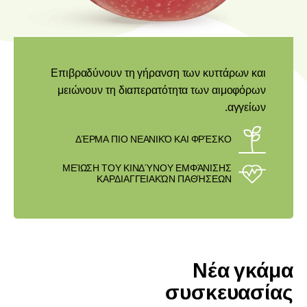
Το μήλο Pink Lady® περιέχει 80 % νερό.
ΆΡΙΣΤΗ ΕΝΥΔΆΤΩΣΗ
ΑΠΟΒΟΛΉ ΤΟΞΙΝΏΝ
Νέα γκάμα
συσκευασίας
Η Pink Lady® ανανεώνει πλήρως τη γκάμα συσκευασιών