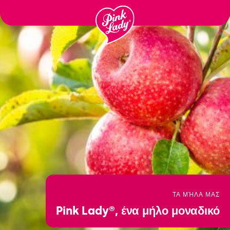
לדלג
לתוכן
ΤΑ ΜΉΛΑ ΜΑΣ
Pink Lady®,
ένα μήλο μοναδικό